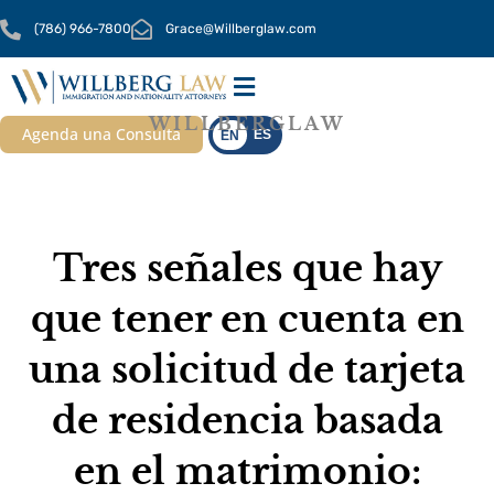
Ir
(786) 966-7800
Grace@Willberglaw.com
al
contenido
WILLBERGLAW
SOBRE NOSOTROS
NUESTROS SERVICIOS
Agenda una Consulta
ES
EN
Tres señales que hay
que tener en cuenta en
una solicitud de tarjeta
de residencia basada
en el matrimonio: