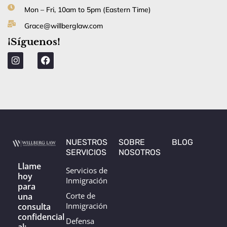
t
Mon – Fri, 10am to 5pm (Eastern Time)
s
a
Grace@willberglaw.com
p
¡Síguenos!
p
I
F
n
a
s
c
t
e
a
b
g
o
r
o
a
k
m
NUESTROS
SOBRE
BLOG
SERVICIOS
NOSOTROS
Llame
Servicios de
hoy
Inmigración
para
Corte de
una
Inmigración
consulta
confidencial
Defensa
al: