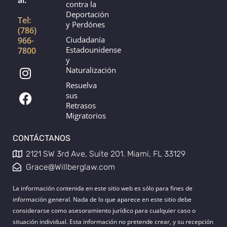
contra la
Deportación
Tel:
y Perdónes
(786)
Ciudadanía
966-
Estadounidense
7800
y
I
F
Naturalización
n
a
Resuelva
s
c
sus
t
e
Retrasos
a
b
Migratorios
g
o
CONTÁCTANOS
r
o
a
k
2121 SW 3rd Ave, Suite 201. Miami, FL 33129
m
Grace@Willberglaw.com
La información contenida en este sitio web es sólo para fines de
información general. Nada de lo que aparece en este sitio debe
considerarse como asesoramiento jurídico para cualquier caso o
situación individual. Esta información no pretende crear, y su recepción