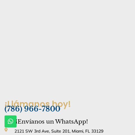
¡Llámanos hoy!
(786) 966-7800
W
¡Envíanos un WhatsApp!
h
a
2121 SW 3rd Ave, Suite 201, Miami, FL 33129