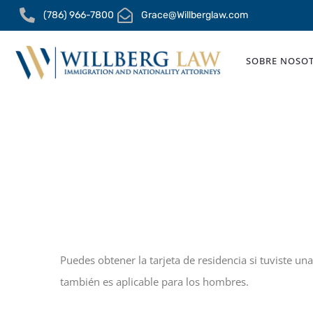
Ir
(786) 966-7800
Grace@Willberglaw.com
al
contenido
SOBRE NOSO
Puedes obtener la tarjeta de residencia si tuviste un
también es aplicable para los hombres.