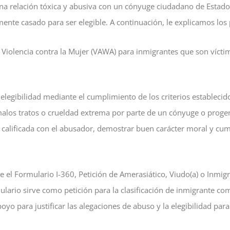
una relación tóxica y abusiva con un cónyuge ciudadano de Estad
ente casado para ser elegible. A continuación, le explicamos los
 de Violencia contra la Mujer (VAWA) para inmigrantes que son víc
 elegibilidad mediante el cumplimiento de los criterios estableci
los tratos o crueldad extrema por parte de un cónyuge o progen
alificada con el abusador, demostrar buen carácter moral y cumpl
te el Formulario I-360, Petición de Amerasiático, Viudo(a) o Inmigr
ulario sirve como petición para la clasificación de inmigrante c
o para justificar las alegaciones de abuso y la elegibilidad para