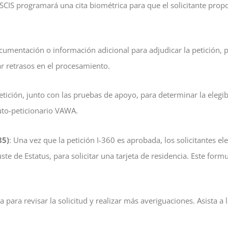
 USCIS programará una cita biométrica para que el solicitante propo
ocumentación o información adicional para adjudicar la petición, p
ar retrasos en el procesamiento.
petición, junto con las pruebas de apoyo, para determinar la elegibi
auto-peticionario VAWA.
85)
: Una vez que la petición I-360 es aprobada, los solicitantes e
e de Estatus, para solicitar una tarjeta de residencia. Este formul
para revisar la solicitud y realizar más averiguaciones. Asista a 