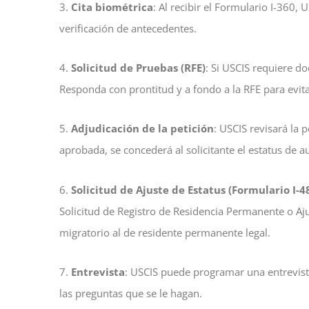
3.
Cita biométrica
: Al recibir el Formulario I-360,
verificación de antecedentes.
4.
Solicitud de Pruebas (RFE)
: Si USCIS requiere d
Responda con prontitud y a fondo a la RFE para evit
5.
Adjudicación de la petición
: USCIS revisará la 
aprobada, se concederá al solicitante el estatus de 
6.
Solicitud de Ajuste de Estatus (Formulario I-4
Solicitud de Registro de Residencia Permanente o Ajust
migratorio al de residente permanente legal.
7.
Entrevista
: USCIS puede programar una entrevista 
las preguntas que se le hagan.