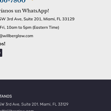
966-7800
víanos un WhatsApp!
W 3rd Ave, Suite 201, Miami, FL 33129
Fri, 10am to 5pm (Eastern Time)
@willberglaw.com
os!
F
a
c
e
b
o
o
k
TANOS
SW 3rd Ave, Suite 201. Miami, FL 33129